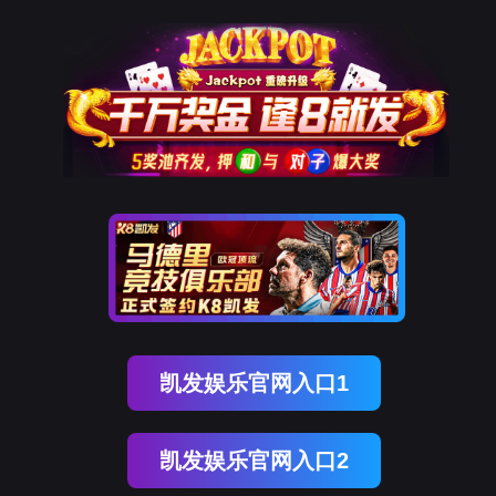
凯发娱乐官网入口1
凯发娱乐官网入口2