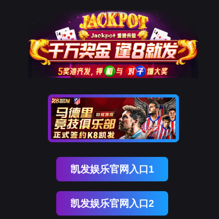
凯发娱乐官网入口1
凯发娱乐官网入口2