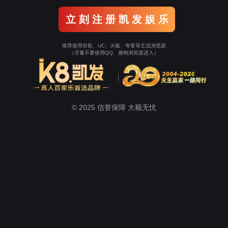
立 刻 注 册 凯 发 娱 乐
推荐使用谷歌、UC、火狐、夸客等主流浏览器
（尽量不要使用QQ、搜狗浏览器进入）
© 2025 信誉保障 大额无忧