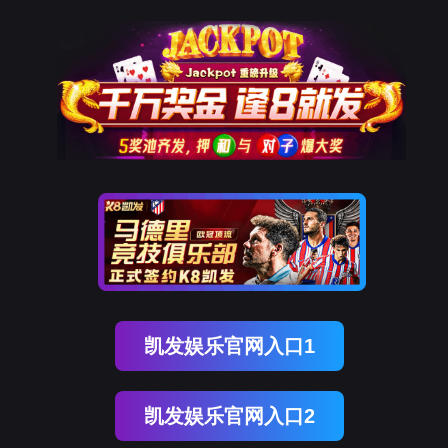
凯发娱乐官网入口1
凯发娱乐官网入口2