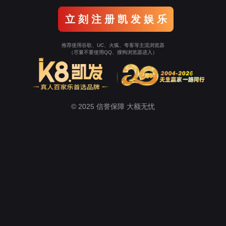
玩平台官网
服务项目
联系我们
联系方式
人才招聘
聚享游·(中国)官方网