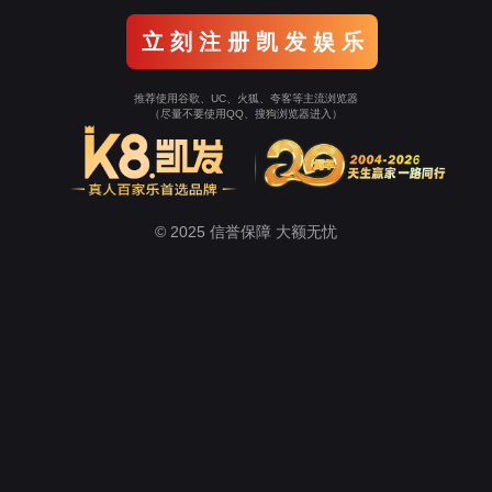
立 刻 注 册 凯 发 娱 乐
推荐使用谷歌、UC、火狐、夸客等主流浏览器
（尽量不要使用QQ、搜狗浏览器进入）
© 2025 信誉保障 大额无忧