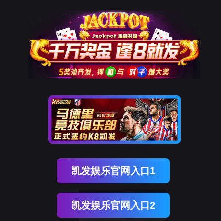
凯发娱乐官网入口1
凯发娱乐官网入口2